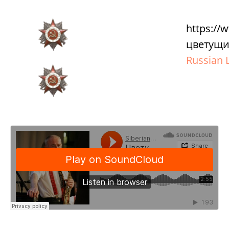
https:/
цветущи
Russian L